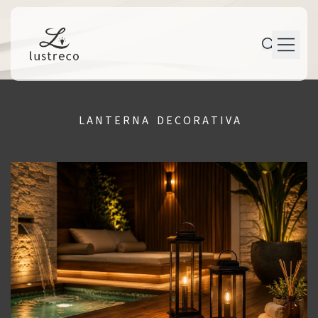
P r o d u t o s
L A N T E R N A D E C O R A T I V A
P e r s o n a l i z a ç ã o
P r o j e t o s
M a n u t e n ç ã o
T r a j e t ó r i a
C o n t a t o