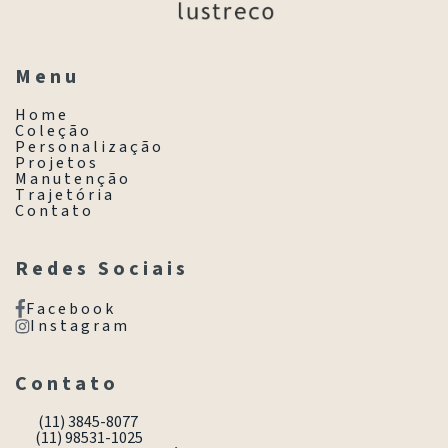
M e n u
H o m e
C o l e ç ã o
P e r s o n a l i z a ç ã o
P r o j e t o s
M a n u t e n ç ã o
T r a j e t ó r i a
C o n t a t o
R e d e s S o c i a i s
F a c e b o o k
I n s t a g r a m
C o n t a t o
(11) 3845-8077
(11) 98531-1025