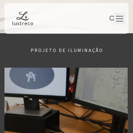
P r o d u t o s
P R O J E T O D E I L U M I N A Ç Ã O
P e r s o n a l i z a ç ã o
P r o j e t o s
M a n u t e n ç ã o
T r a j e t ó r i a
C o n t a t o