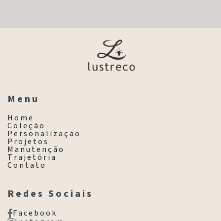
M e n u
H o m e
C o l e ç ã o
P e r s o n a l i z a ç ã o
P r o j e t o s
M a n u t e n ç ã o
T r a j e t ó r i a
C o n t a t o
R e d e s S o c i a i s
F a c e b o o k